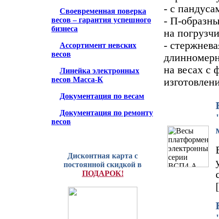
- с пандуса
Своевременная поверка
- П-образн
весов – гарантия успешного
бизнеса
на погрузчи
- стержнева
Ассортимент невских
весов
длинномерн
на весах с
Линейка электронных
весов Масса-К
изготовлен
Документация по весам
Документация по ремонту
весов
Дисконтная карта с
постоянной скидкой в
ПОДАРОК!