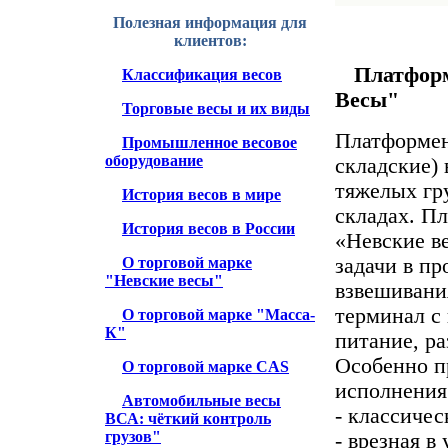
Полезная информация для
клиентов:
Платфор
Классификация весов
Весы"
Торговые весы и их виды
Платформен
Промышленное весовое
оборудование
складские)
тяжелых гр
История весов в мире
складах. П
История весов в России
«Невские в
О торговой марке
задачи в п
"Невские весы"
взвешивания
терминал с
О торговой марке "Масса-
К"
питание, ра
Особенно п
О торговой марке CAS
исполнения
Автомобильные весы
- классиче
ВСА: чёткий контроль
грузов"
- врезная в