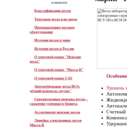
клиентов:
Классификация весов
Торговые весы и их виды
Промышленное весовое
оборудование
История весов в мире
История весов в России
О торговой марке "Невские
весы"
О торговой марке "Масса-К"
Особенн
О торговой марке CAS
Автомобильные весы ВСА:
Уровень 
чёткий контроль грузов"
Автоном
Жидкокри
Своевременная поверка весов –
гарантия успешного бизнеса
Автокал
Счетный
Ассортимент невских весов
Компенса
Линейка электронных весов
Удержани
Масса-К