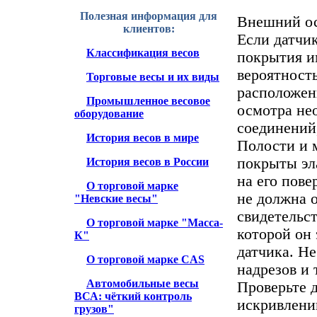
Полезная информация для
Внешний о
клиентов:
Если датчи
Классификация весов
покрытия и
вероятность
Торговые весы и их виды
расположен
Промышленное весовое
осмотра не
оборудование
соединений,
История весов в мире
Полости и м
покрыты эл
История весов в России
на его пове
О торговой марке
не должна 
"Невские весы"
свидетельст
О торговой марке "Масса-
которой он 
К"
датчика. Н
О торговой марке CAS
надрезов и
Автомобильные весы
Проверьте 
ВСА: чёткий контроль
искривлений
грузов"