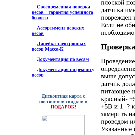
плоской по
Своевременная поверка
датчика име
весов – гарантия успешного
поврежден в
бизнеса
Если не об
Ассортимент невских
необходимо
весов
Линейка электронных
Проверка
весов Масса-К
Документация по весам
Проведение
определения
Документация по ремонту
весов
выше допус
датчик дол
питающее н
Дисконтная карта с
красный- +5
постоянной скидкой в
+5В и 1 -? 
ПОДАРОК!
замерить н
проводом ил
Указанные 