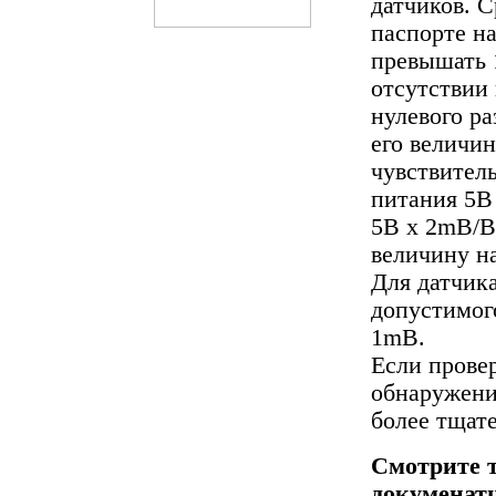
датчиков. 
паспорте н
превышать 
отсутствии 
нулевого р
его величин
чувствител
питания 5В
5В х 2mВ/В
величину н
Для датчик
допустимог
1mВ.
Если провер
обнаружени
более тщат
Смотрите 
докуменатц