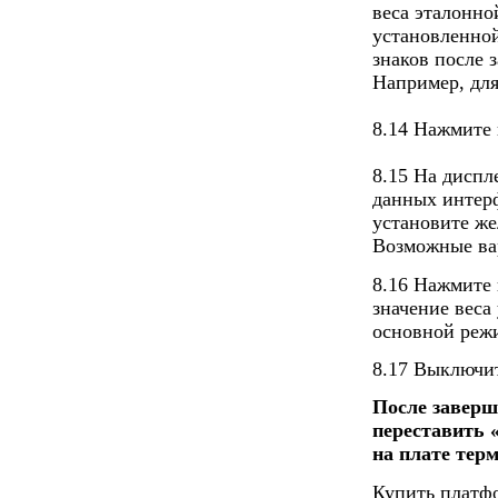
веса эталонно
установленной
знаков после 
Например, для
8.14 Нажмите 
8.15 На диспл
данных интерф
установите же
Возможные вар
8.16 Нажмите 
значение веса
основной реж
8.17 Выключит
После заверш
переставить 
на плате тер
Купить платф