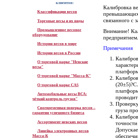
клиентов:
Калибровка ве
Классификация весов
превышающих 
связанного с 
Торговые весы и их виды
Промышленное весовое
Внимание! Ка
оборудование
предприятием
История весов в мире
Примечания
История весов в России
Калибров
О торговой марке "Невские
характер
весы"
платформ
О торговой марке "Масса-К"
Калибров
(20±5)?С
О торговой марке CAS
платформ
Автомобильные весы ВСА:
проводит
чёткий контроль грузов"
Проверку
Своевременная поверка весов –
груза пр
гарантия успешного бизнеса
Калибров
Ассортимент невских весов
точности
Допускае
Линейка электронных весов
обеспечи
Масса-К