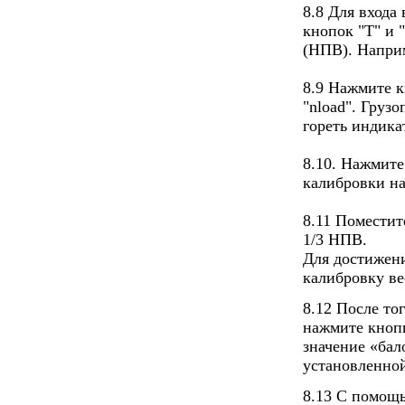
8.8 Для вход
кнопок "Т" и 
(НПВ). Наприм
8.9 Нажмите к
"nload". Груз
гореть индика
8.10. Нажмите
калибровки на
8.11 Поместит
1/3 НПВ.
Для достижен
калибровку в
8.12 После то
нажмите кнопк
значение «бал
установленной
8.13 С помощь