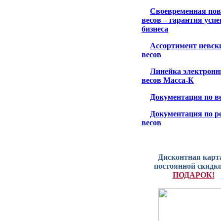
Своевременная пов
весов – гарантия усп
бизнеса
Ассортимент невск
весов
Линейка электрон
весов Масса-К
Документация по в
Документация по р
весов
Дисконтная карта
постоянной скидко
ПОДАРОК!