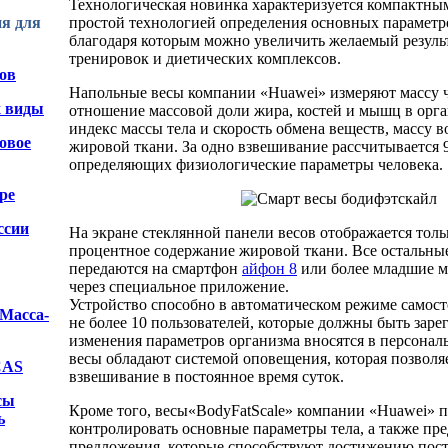
Технологическая новинка характеризуется компактны
простой технологией определения основных параметро
я для
благодаря которым можно увеличить желаемый резуль
тренировок и диетических комплексов.
ов
Напольные весы компании «Huawei» измеряют массу ч
х виды
отношение массовой доли жира, костей и мышц в орг
индекс массы тела и скорость обмена веществ, массу 
овое
жировой ткани. За одно взвешивание рассчитывается 
определяющих физиологические параметры человека.
ре
ссии
На экране стеклянной панели весов отображается тольк
процентное содержание жировой ткани. Все остальны
передаются на смартфон
айфон 8
или более младшие м
через специальное приложение.
Устройство способно в автоматическом режиме самост
"Масса-
не более 10 пользователей, которые должны быть зар
изменения параметров организма вносятся в персонал
весы обладают системой оповещения, которая позволя
CAS
взвешивание в постоянное время суток.
сы
Кроме того, весы«BodyFatScale» компании «Huawei» 
ь
контролировать основные параметры тела, а также пр
предложения, которые способствуют достижению пост