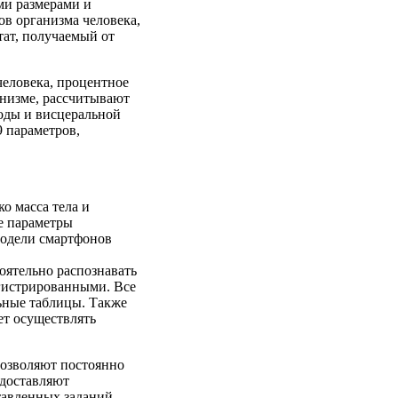
ми размерами и
в организма человека,
тат, получаемый от
еловека, процентное
анизме, рассчитывают
воды и висцеральной
9 параметров,
о масса тела и
е параметры
одели смартфонов
оятельно распознавать
егистрированными. Все
ьные таблицы. Также
ет осуществлять
позволяют постоянно
едоставляют
авленных заданий.