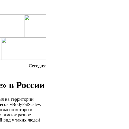
Cегодня:
» в России
я на территории
есов «BodyFatScale».
огласно которым
м, имеют разное
й вид у таких людей