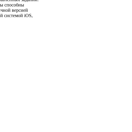
есы способны
ичной версией
й системой iOS,