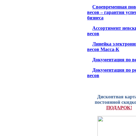
Своевременная пов
весов – гарантия усп
бизнеса
Ассортимент невск
весов
Линейка электрон
весов Масса-К
Документация по в
Документация по р
весов
Дисконтная карта
постоянной скидко
ПОДАРОК!