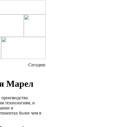
Cегодня:
ия Марел
 производства
м технологиям, и
ании и
тинентах более чем в