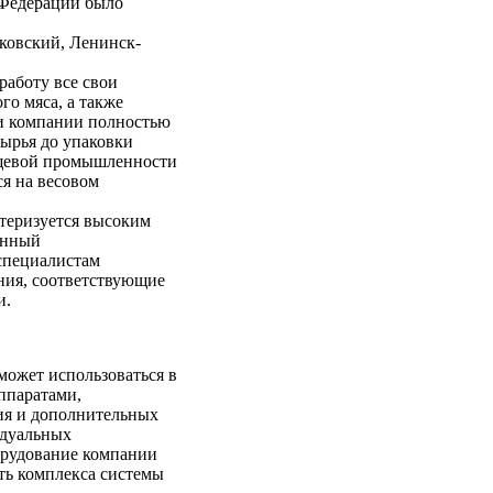
 Федерации было
ковский, Ленинск-
работу все свои
го мяса, а также
ии компании полностью
ырья до упаковки
ищевой промышленности
я на весовом
ктеризуется высоким
енный
специалистам
ния, соответствующие
и.
может использоваться в
ппаратами,
ия и дополнительных
идуальных
орудование компании
ть комплекса системы