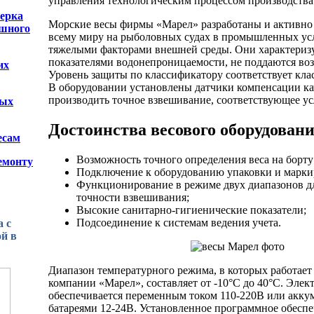
управления технологическим процессом производства
ерка
Морские весы фирмы «Марел» разработаны и активно
ешного
всему миру на рыболовных судах в промышленных усл
тяжелыми факторами внешней среды. Они характери
показателями водонепроницаемости, не поддаются воз
их
Уровень защиты по классификатору соответствует класс
В оборудовании установлены датчики компенсации ка
производить точное взвешивание, соответствующее у
ных
Достоинства весового оборудовани
есам
Возможность точного определения веса на борту
емонту
Подключение к оборудованию упаковки и марки
Функционирование в режиме двух диапазонов д
точности взвешивания;
Высокие санитарно-гигиенические показатели;
Подсоединение к системам ведения учета.
 с
й в
Диапазон температурного режима, в которых работает
компании «Марел», составляет от -10°C до 40°C. Элек
обеспечивается переменным током 110-220В или акк
батареями 12-24В. Установленное программное обеспе