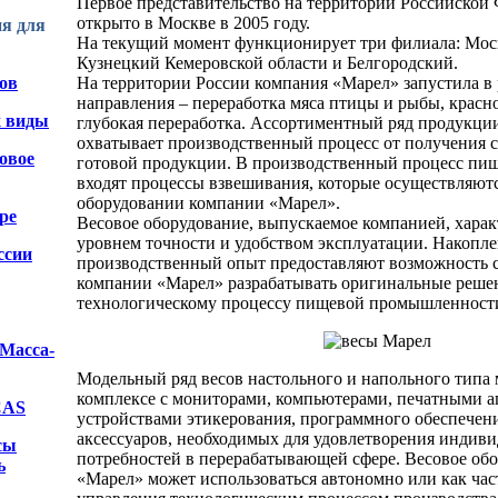
Первое представительство на территории Российской
открыто в Москве в 2005 году.
я для
На текущий момент функционирует три филиала: Мос
Кузнецкий Кемеровской области и Белгородский.
На территории России компания «Марел» запустила в 
ов
направления – переработка мяса птицы и рыбы, красно
х виды
глубокая переработка. Ассортиментный ряд продукц
охватывает производственный процесс от получения с
овое
готовой продукции. В производственный процесс п
входят процессы взвешивания, которые осуществляютс
оборудовании компании «Марел».
ре
Весовое оборудование, выпускаемое компанией, хара
уровнем точности и удобством эксплуатации. Накопл
ссии
производственный опыт предоставляют возможность 
компании «Марел» разрабатывать оригинальные реше
технологическому процессу пищевой промышленност
"Масса-
Модельный ряд весов настольного и напольного типа 
комплексе с мониторами, компьютерами, печатными а
CAS
устройствами этикерования, программного обеспечен
аксессуаров, необходимых для удовлетворения индив
сы
потребностей в перерабатывающей сфере. Весовое об
ь
«Марел» может использоваться автономно или как час