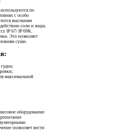
.
 используются по
овиях с особо
зуются высокими
действию соли и жира.
у IP 67/ IP 69K.
чки. Это позволяет
словиям суши.
я:
 судна;
ровки;
ля максимальной
 весовое оборудование
тропитание
умуляторными
чение позволяет вести