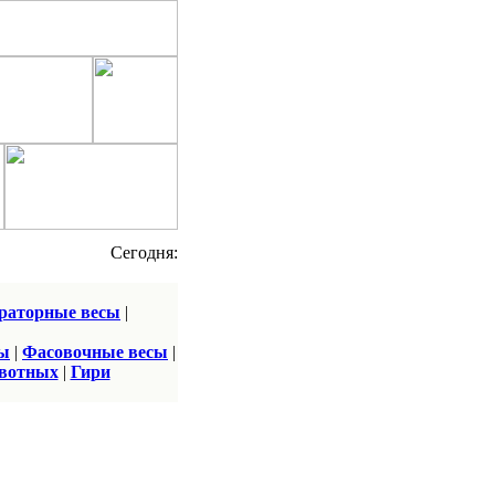
Cегодня:
раторные весы
|
сы
|
Фасовочные весы
|
ивотных
|
Гири