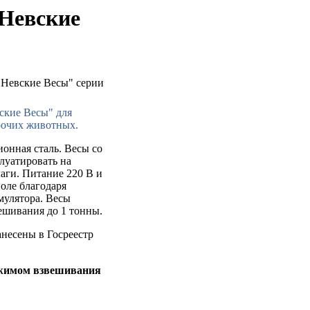
Невские
ские Весы" для
рочих животных.
онная сталь. Весы со
луатировать на
аги. Питание 220 В и
оле благодаря
мулятора. Весы
ешивания до 1 тонны.
анесены в Госреестр
жимом взвешивания