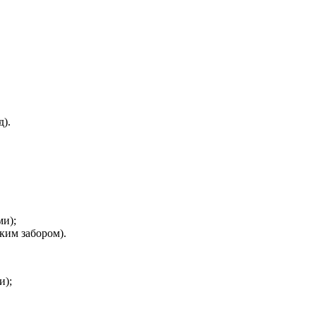
).
ми);
ким забором).
и);