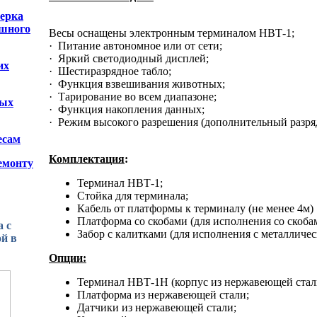
ерка
ешного
Весы оснащены электронным терминалом НВТ-1;
· Питание автономное или от сети;
· Яркий светодиодный дисплей;
их
· Шестиразрядное табло;
· Функция взвешивания животных;
· Тарирование во всем диапазоне;
ных
· Функция накопления данных;
· Режим высокого разрешения (дополнительный разряд
есам
Комплектация
:
емонту
Терминал НВТ-1;
Стойка для терминала;
Кабель от платформы к терминалу (не менее 4м)
Платформа со скобами (для исполнения со скоба
 с
Забор с калитками (для исполнения с металличес
й в
Опции:
Терминал НВТ-1Н (корпус из нержавеющей стал
Платформа из нержавеющей стали;
Датчики из нержавеющей стали;