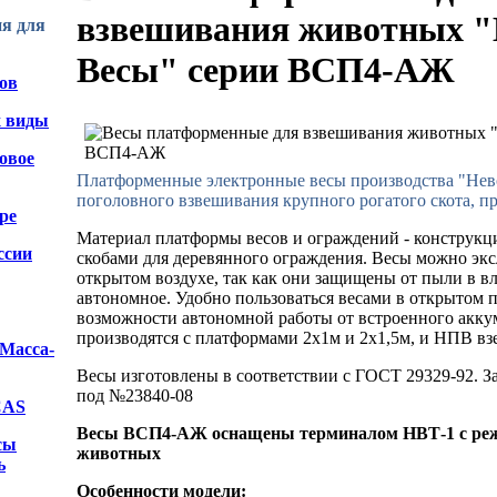
взвешивания животных "
я для
Весы" серии ВСП4-АЖ
ов
х виды
овое
Платформенные электронные весы производства "Нев
поголовного взвешивания крупного рогатого скота, п
ре
Материал платформы весов и ограждений - конструкци
ссии
скобами для деревянного ограждения. Весы можно экс
открытом воздухе, так как они защищены от пыли в вл
автономное. Удобно пользоваться весами в открытом п
возможности автономной работы от встроенного акку
производятся с платформами 2х1м и 2х1,5м, и НПВ вз
"Масса-
Весы изготовлены в соответствии с ГОСТ 29329-92. З
под №23840-08
CAS
Весы ВСП4-АЖ оснащены терминалом НВТ-1 с ре
сы
животных
ь
Особенности модели
: