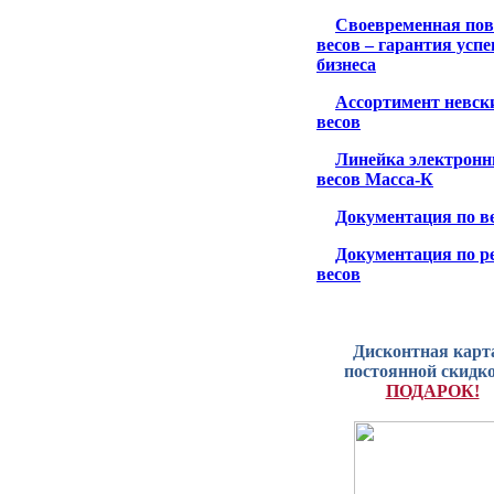
Своевременная пов
весов – гарантия усп
бизнеса
Ассортимент невск
весов
Линейка электрон
весов Масса-К
Документация по в
Документация по р
весов
Дисконтная карта
постоянной скидко
ПОДАРОК!