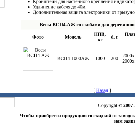
Кронштейн для настенного крепления индикатор
Удлинение кабеля до 40м.
Дополнительная защита электроники от грызуно
Весы ВСП4-АЖ со скобами для деревянног
НПВ,
Пла
Фото
Модель
d, г
кг
2000х
ВСП4-1000АЖ
1000
200
2000х
[
Назад
]
Copyright ©
2007-
Чтобы приобрести продукцию со скидкой от заводс
нам заяв