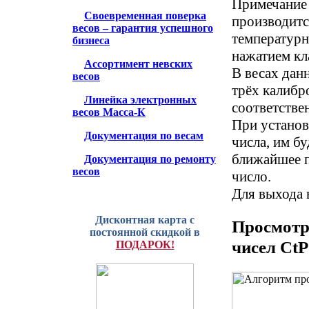
Примечание 
Своевременная поверка
производитс
весов – гарантия успешного
температурн
бизнеса
нажатием кл
Ассортимент невских
В весах дан
весов
трёх калибр
Линейка электронных
соответстве
весов Масса-К
При установ
Документация по весам
числа, им бу
ближайшее п
Документация по ремонту
весов
число.
Для выхода 
Дисконтная карта с
Просмотр
постоянной скидкой в
чисел CtP
ПОДАРОК!