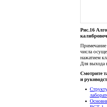
Рис.16 Алг
калибровоч
Примечание 
числа осуще
нажатием кл
Для выхода 
Смотрите т
и руководст
Структу
лабора
Основны
ВСТ-1