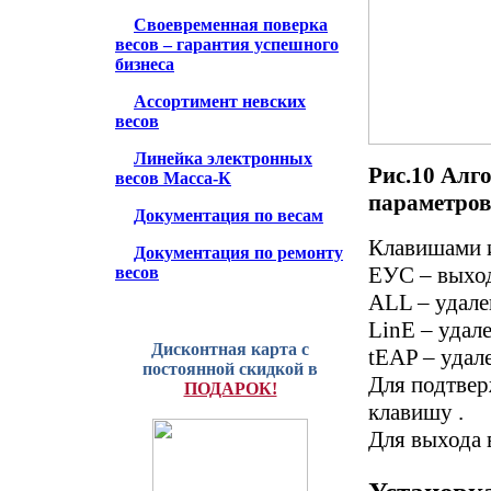
Своевременная поверка
весов – гарантия успешного
бизнеса
Ассортимент невских
весов
Линейка электронных
Рис.10 Алг
весов Масса-К
параметров
Документация по весам
Клавишами 
Документация по ремонту
EУС – выход
весов
ALL – удале
LinE – удал
Дисконтная карта с
tEAP – удал
постоянной скидкой в
Для подтвер
ПОДАРОК!
клавишу .
Для выхода 