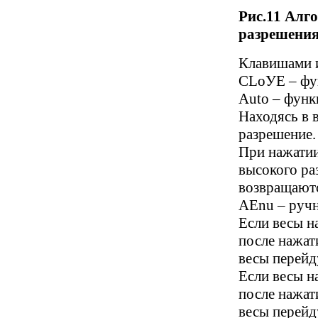
Рис.11 Алг
разрешени
Клавишами 
CLoУE – фу
Auto – функ
Находясь в 
разрешение.
При нажатии
высокого ра
возвращаютс
AEnu – ручн
Если весы н
после нажат
весы перейд
Если весы н
после нажат
весы перейд