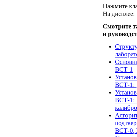
Нажмите кла
На дисплее:
Смотрите т
и руководст
Структу
лабора
Основны
ВСТ-1
Установ
ВСТ-1: 
Установ
ВСТ-1: 
калибр
Алгорит
подтвер
ВСТ-0,