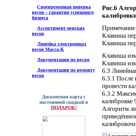
Рис.6 Алго
Своевременная поверка
весов – гарантия успешного
калибровк
бизнеса
Примечание
Ассортимент невских
весов
Клавиша пер
Клавиша пер
Линейка электронных
весов Масса-К
Клавиша изм
Документация по весам
Клавиша изм
6.3 Линейна
Документация по ремонту
весов
6.3.1 После
провести ка
6.3.2 Макси
Дисконтная карта с
калибровке 
постоянной скидкой в
Алгоритм ли
ПОДАРОК!
приведённом
калибровочн